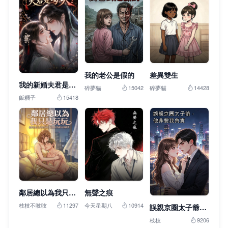
差異雙生
我的老公是假的
我的新婚夫君是妒
碎夢貓
14428
碎夢貓
15042
夫！
飯糰子
15418
鄰居總以為我只是
無聲之痕
玩玩
枝枝不吱吱
11297
今天星期八
10914
誤親京圈太子爺老
祖後，他非要我負
枝枝
9206